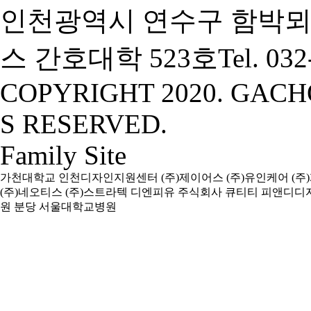
인천광역시 연수구 함박뫼
스 간호대학 523호
Tel. 03
COPYRIGHT 2020. GACH
S RESERVED.
Family Site
가천대학교
인천디자인지원센터
(주)제이어스
(주)유인케어
(주
(주)네오티스
(주)스트라텍
디엔피유
주식회사 큐티티
피앤디디
원
분당 서울대학교병원