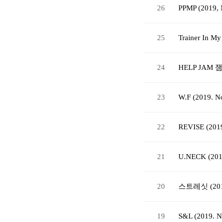
26
PPMP (2019, 
25
Trainer In M
24
HELP JAM 잼 
23
W.F (2019. N
22
REVISE (2019
21
U.NECK (201
20
스트레싯 (2019
19
S&L (2019. N