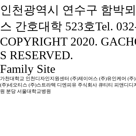
인천광역시 연수구 함박뫼
스 간호대학 523호
Tel. 03
COPYRIGHT 2020. GACH
S RESERVED.
Family Site
가천대학교
인천디자인지원센터
(주)제이어스
(주)유인케어
(주
(주)네오티스
(주)스트라텍
디엔피유
주식회사 큐티티
피앤디디
원
분당 서울대학교병원